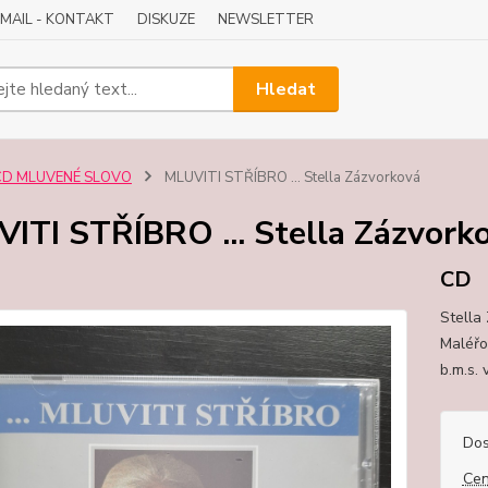
-MAIL - KONTAKT
DISKUZE
NEWSLETTER
Hledat
CD MLUVENÉ SLOVO
MLUVITI STŘÍBRO ... Stella Zázvorková
ITI STŘÍBRO ... Stella Zázvork
CD
Stella
Maléřov
b.m.s.
Dos
Cen