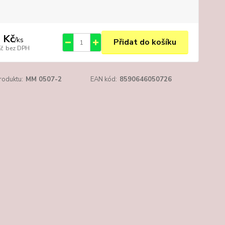
 Kč
/
ks
Přidat do košíku
Kč
bez DPH
roduktu:
MM 0507-2
EAN kód:
8590646050726