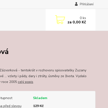
Přihlášení
0
ks
za
0,00 Kč
ová
 Zázvorková - tentokrát v rozhovoru spisovatelky Zuzany
é ... vzlety i pády, dary i ztráty, úsměvy ze života. Vydalo
 v roce 2005
celý popis
tupnost
Skladem
a před slevou
129 Kč