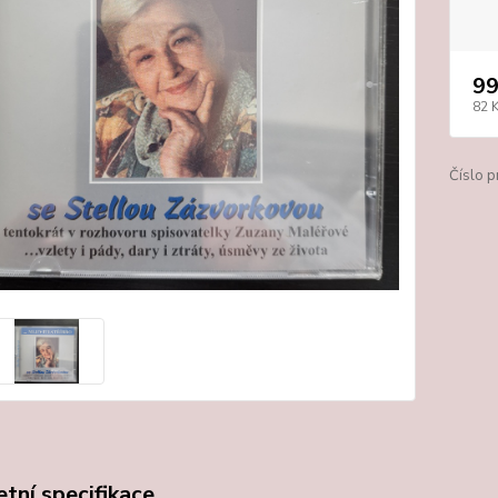
99
82 
Číslo p
tní specifikace