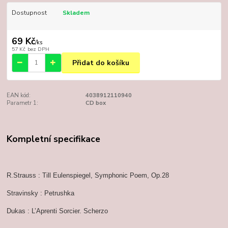
Dostupnost
Skladem
69 Kč
/
ks
57 Kč
bez DPH
Přidat do košíku
EAN kód:
4038912110940
Parametr 1:
CD box
Kompletní specifikace
R.Strauss : Till Eulenspiegel, Symphonic Poem, Op.28
Stravinsky : Petrushka
Dukas : L’Aprenti Sorcier. Scherzo