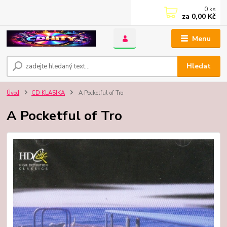
0
ks
za
0,00 Kč
Menu
Hledat
Úvod
CD KLASIKA
A Pocketful of Tro
A Pocketful of Tro