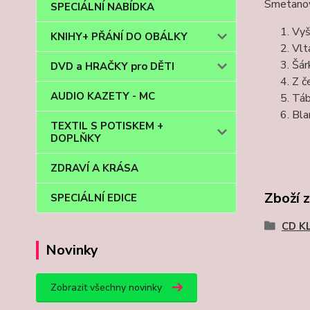
Smetanova
SPECIÁLNÍ NABÍDKA
Vyš
KNIHY+ PŘÁNÍ DO OBÁLKY
Vlt
Šár
DVD a HRAČKY pro DĚTI
Z č
AUDIO KAZETY - MC
Tá
Bla
TEXTIL S POTISKEM +
DOPLŇKY
ZDRAVÍ A KRÁSA
Zboží 
SPECIÁLNÍ EDICE
CD K
Novinky
Zobrazit všechny novinky