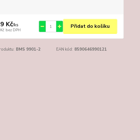
9 Kč
/
ks
Přidat do košíku
 Kč
bez DPH
roduktu:
BMS 9901-2
EAN kód:
8590646990121