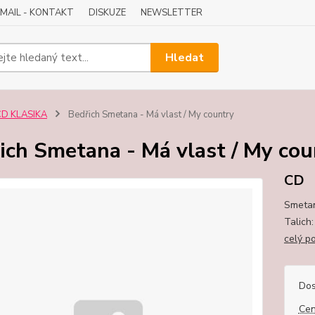
-MAIL - KONTAKT
DISKUZE
NEWSLETTER
Hledat
CD KLASIKA
Bedřich Smetana - Má vlast / My country
ich Smetana - Má vlast / My cou
CD
Smetan
Talich
celý p
Dos
Cen