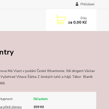
Přihlášení
0
ks
za
0,00 Kč
ntry
ova Má Vlast v podání České filharmonie, řídí dirigent Václav
: Vyšehrad Vltava Šárka Z českých luhů a hájů Tábor Blaník
opis
tupnost
Skladem
a před slevou
159 Kč