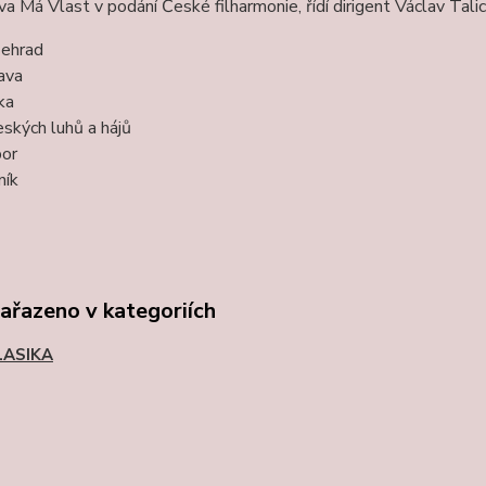
 Má Vlast v podání České filharmonie, řídí dirigent Václav Talic
ehrad
ava
ka
eských luhů a hájů
bor
ník
zařazeno v kategoriích
LASIKA