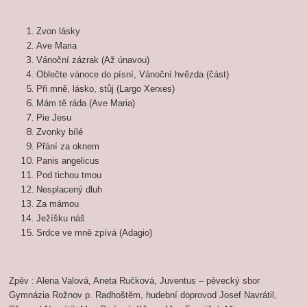
Zvon lásky
Ave Maria
Vánoční zázrak (Až únavou)
Oblečte vánoce do písní, Vánoční hvězda (část)
Při mně, lásko, stůj (Largo Xerxes)
Mám tě ráda (Ave Maria)
Pie Jesu
Zvonky bílé
Přání za oknem
Panis angelicus
Pod tichou tmou
Nesplacený dluh
Za mámou
Ježíšku náš
Srdce ve mně zpívá (Adagio)
Zpěv : Alena Valová, Aneta Ručková, Juventus – pěvecký sbor
Gymnázia Rožnov p. Radhoštěm, hudební doprovod Josef Navrátil,