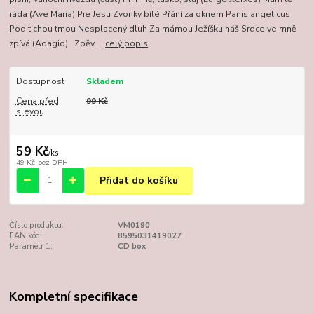
ráda (Ave Maria) Pie Jesu Zvonky bílé Přání za oknem Panis angelicus
Pod tichou tmou Nesplacený dluh Za mámou Ježíšku náš Srdce ve mně
zpívá (Adagio) Zpěv ...
celý popis
Dostupnost
Skladem
Cena před
99 Kč
slevou
59 Kč
/
ks
49 Kč
bez DPH
Přidat do košíku
Číslo produktu:
VM0190
EAN kód:
8595031419027
Parametr 1:
CD box
Kompletní specifikace