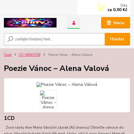
0
ks
za
0,00 Kč
Menu
Hledat
Úvod
CD VÁNOČNÍ
Poezie Vánoc – Alena Valová
Poezie Vánoc – Alena Valová
1CD
Zvon lásky Ave Maria Vánoční zázrak (Až únavou) Oblečte vánoce do
písní, Vánoční hvězda (část) Při mně, lásko, stůj (Largo Xerxes) Mám tě