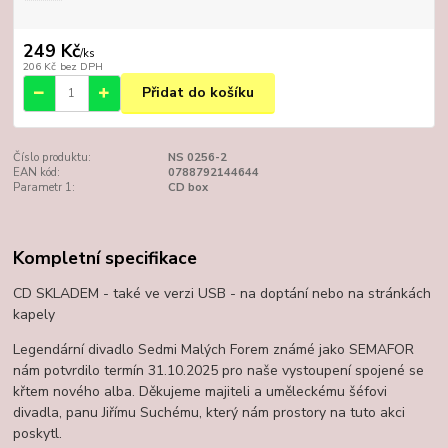
249 Kč
/
ks
206 Kč
bez DPH
Přidat do košíku
Číslo produktu:
NS 0256-2
EAN kód:
0788792144644
Parametr 1:
CD box
Kompletní specifikace
CD SKLADEM - také ve verzi USB - na doptání nebo na stránkách
kapely
Legendární divadlo Sedmi Malých Forem známé jako SEMAFOR
nám potvrdilo termín 31.10.2025 pro naše vystoupení spojené se
křtem nového alba. Děkujeme majiteli a uměleckému šéfovi
divadla, panu Jiřímu Suchému, který nám prostory na tuto akci
poskytl.