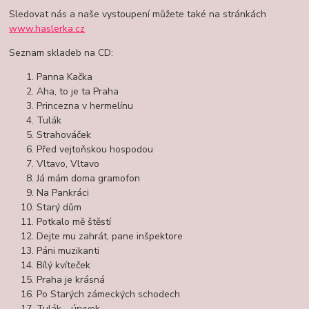
Sledovat nás a naše vystoupení můžete také na stránkách
www.haslerka.cz
Seznam skladeb na CD:
Panna Kačka
Aha, to je ta Praha
Princezna v hermelínu
Tulák
Strahováček
Před vejtoňskou hospodou
Vltavo, Vltavo
Já mám doma gramofon
Na Pankráci
Starý dům
Potkalo mě štěstí
Dejte mu zahrát, pane inšpektore
Páni muzikanti
Bílý kvíteček
Praha je krásná
Po Starých zámeckých schodech
Tulák - úryvek