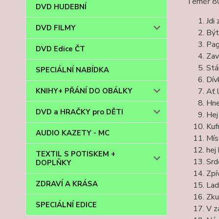
Téměř 80 
DVD HUDEBNÍ
Jdi
DVD FILMY
Být
Pag
DVD Edice ČT
Zav
Stá
SPECIÁLNÍ NABÍDKA
Dív
KNIHY+ PŘÁNÍ DO OBÁLKY
Ať 
Hne
DVD a HRAČKY pro DĚTI
Hej
Kufr
AUDIO KAZETY - MC
Mís
hej
TEXTIL S POTISKEM +
Srd
DOPLŇKY
Zpí
ZDRAVÍ A KRÁSA
Lad
Zku
SPECIÁLNÍ EDICE
V z