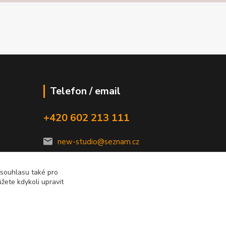
Telefon / email
+420 602 213 111
new-studio@seznam.cz
 souhlasu také pro
žete kdykoli upravit
Vytvořeno na
Eshop-rychle.cz