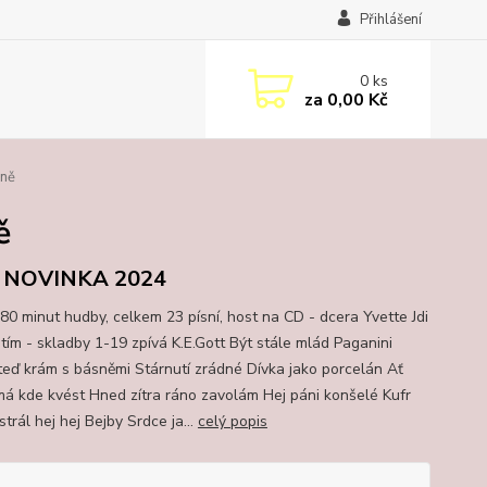
Přihlášení
0
ks
za
0,00 Kč
éně
ě
- NOVINKA 2024
80 minut hudby, celkem 23 písní, host na CD - dcera Yvette Jdi
stím - skladby 1-19 zpívá K.E.Gott Být stále mlád Paganini
teď krám s básněmi Stárnutí zrádné Dívka jako porcelán Ať
má kde kvést Hned zítra ráno zavolám Hej páni konšelé Kufr
ístrál hej hej Bejby Srdce ja...
celý popis