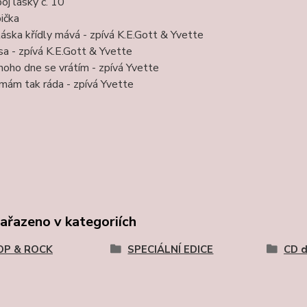
oj lásky č. 10
ička
láska křídly mává - zpívá K.E.Gott & Yvette
sa - zpívá K.E.Gott & Yvette
noho dne se vrátím - zpívá Yvette
mám tak ráda - zpívá Yvette
zařazeno v kategoriích
OP & ROCK
SPECIÁLNÍ EDICE
CD 