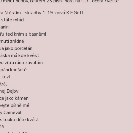
minut hudby, celkem 23 písní, host na CD - dcera Yvette
 za štěstím - skladby 1-19 zpívá K.E.Gott
 stále mlád
anini
řu teď krám s básněmi
rnutí zrádné
ka jako porcelán
láska má kde kvést
d zítra ráno zavolám
 páni konšelé
 iluzí
trál
 hej Bejby
ce jako kámen
vejte písně mé
y Carneval
s louko déle kvést
áří