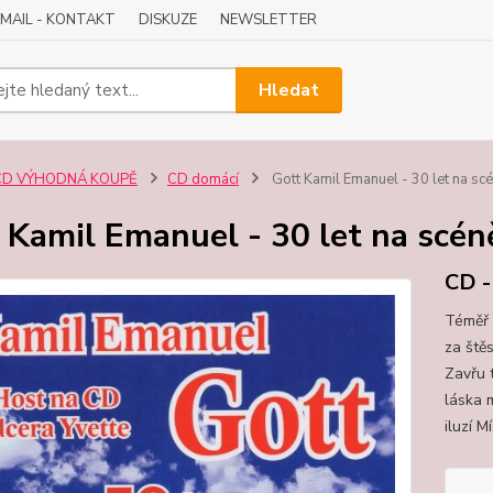
-MAIL - KONTAKT
DISKUZE
NEWSLETTER
Hledat
CD VÝHODNÁ KOUPĚ
CD domácí
Gott Kamil Emanuel - 30 let na sc
 Kamil Emanuel - 30 let na scén
CD 
Téměř 
za ště
Zavřu 
láska 
iluzí M