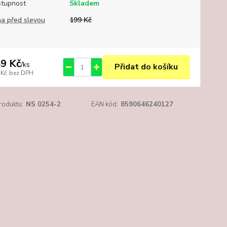
tupnost
Skladem
a před slevou
199 Kč
9 Kč
/
ks
Přidat do košíku
 Kč
bez DPH
roduktu:
NS 0254-2
EAN kód:
8590646240127