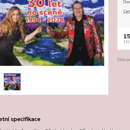
Dos
Cen
15
131
Číslo p
tní specifikace