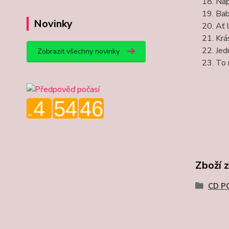
Náp
Bab
Novinky
Ať 
Krá
Jed
Zobrazit všechny novinky
To 
Zboží 
CD P