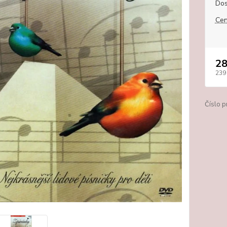
Dos
Cen
28
239
Číslo p