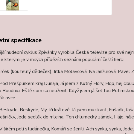
tní specifikace
ší hudební cyklus Zpívánky vyrobila Česká televize pro své nejm
 se kterými je v milých příbězích seznámí populární čeští herci:
krček (kouzelný dědeček), Jitka Molavcová, Iva Janžurová, Pavel Z
 Pod Prešpurkem kraj Dunaja, Já jsem z Kutný Hory, Hop, hej cibulá
 Roudnici, Eště som sa neoženil, Když jsem já šel tou Putimskou br
ák ovce
 Beskyde, Beskyde, My tři králové, Já jsem muzikant, Fašaňk, fa
ešničky, Jede sedlák do mlejna, Ten chlumecký zámek, Hájo, háje
 V širém poli studánečka, Komáři se ženili, Ach synku, synku, Jede,