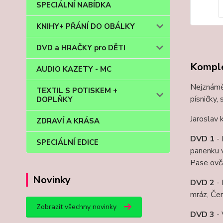
SPECIÁLNÍ NABÍDKA
KNIHY+ PŘÁNÍ DO OBÁLKY
DVD a HRAČKY pro DĚTI
Komple
AUDIO KAZETY - MC
Nejznáměj
TEXTIL S POTISKEM +
písničky,
DOPLŇKY
Jaroslav 
ZDRAVÍ A KRÁSA
DVD 1
-
SPECIÁLNÍ EDICE
panenku v
Pase ovč
Novinky
DVD 2
-
mráz, Čer
Zobrazit všechny novinky
DVD 3
-