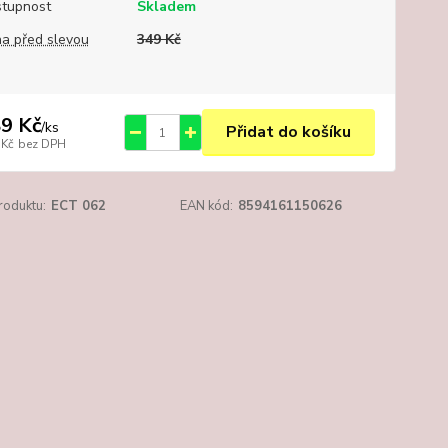
tupnost
Skladem
a před slevou
349 Kč
9 Kč
/
ks
Přidat do košíku
 Kč
bez DPH
roduktu:
ECT 062
EAN kód:
8594161150626