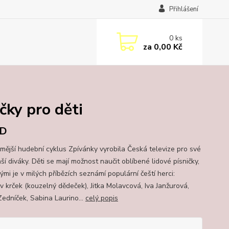
Přihlášení
0
ks
za
0,00 Kč
čky pro děti
D
mější hudební cyklus Zpívánky vyrobila Česká televize pro své
í diváky. Děti se mají možnost naučit oblíbené lidové písničky,
ými je v milých příbězích seznámí populární čeští herci:
v krček (kouzelný dědeček), Jitka Molavcová, Iva Janžurová,
Zedníček, Sabina Laurino...
celý popis