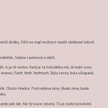
enší diváky. Děti se mají možnost naučit oblíbené lidové
edníček, Sabina Laurinová a další.
ři, A ja tě nechci, Kerá je ta hvězdička má, Já mám svou
anou, Fanfr, fanfr, fanfrnoch, Byla cesta, byla ušlapaná,
šaňk, Okolo Hradce, Pod našima okny, Bude zima, bude
dlo.
 jede pán Ján, Na tý louce zelený, To je zlaté posvícení,