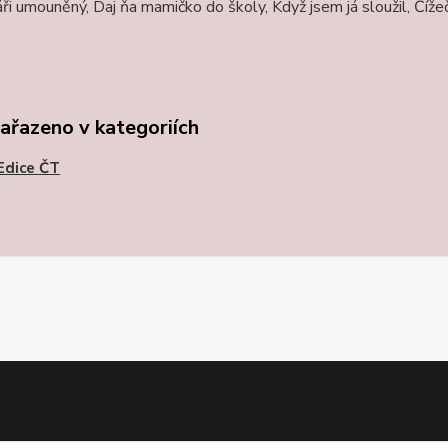
ři umouněný, Daj ňa mamičko do školy, Když jsem já sloužil, Čížeč
zařazeno v kategoriích
Edice ČT