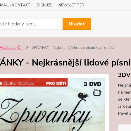
-MAIL - KONTAKT
DISKUZE
NEWSLETTER
Hledat
DVD Edice ČT
ZPÍVÁNKY - Nejkrásnější lidové písničky pro děti
ÁNKY - Nejkrásnější lidové písni
3DV
Nejzná
nejmenš
se kter
Jarosla
Pavel 